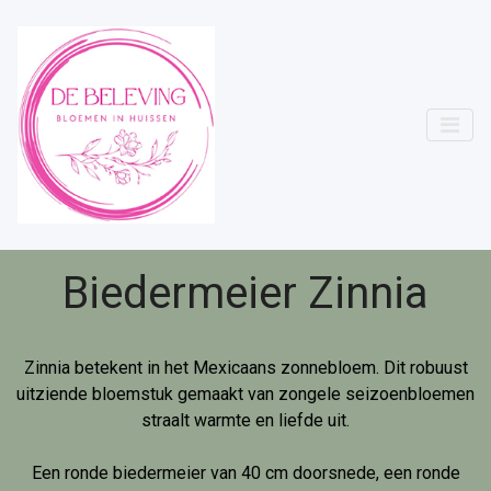
Biedermeier Zinnia
Zinnia betekent in het Mexicaans zonnebloem. Dit robuust
uitziende bloemstuk gemaakt van zongele seizoenbloemen
straalt warmte en liefde uit.
Een ronde biedermeier van 40 cm doorsnede, een ronde