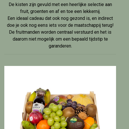
De kisten zijn gevuld met een heerlijke selectie aan
fruit, groenten en af en toe een lekkernij.
Een ideaal cadeau dat ook nog gezond is, en indirect
doe je ook nog eens iets voor de maatschappij terug!
De fruitmanden worden centraal verstuurd en het is
daarom niet mogelijk om een bepaald tijdstip te
garanderen.