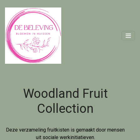
Woodland Fruit
Collection
Deze verzameling fruitkisten is gemaakt door mensen
uit sociale werkinitiatieven.