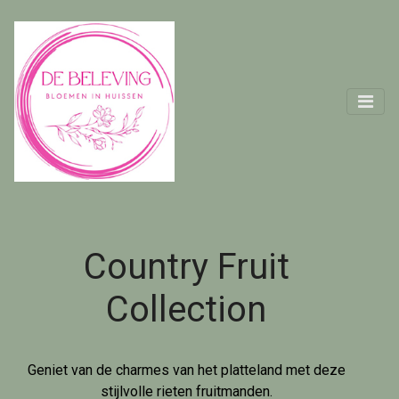
Country Fruit
Collection
Geniet van de charmes van het platteland met deze
stijlvolle rieten fruitmanden.