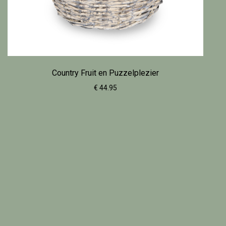
Country Fruit en Puzzelplezier
€ 44.95