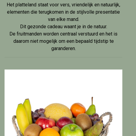
Het platteland staat voor vers, vriendelijk en natuurlijk,
elementen die terugkomen in de stijlvolle presentatie
van elke mand.
Dit gezonde cadeau waant je in de natuur.
De fruitmanden worden centraal verstuurd en het is
daarom niet mogelijk om een bepaald tijdstip te
garanderen.