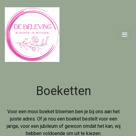
Boeketten
Voor een mooi boeket bloemen ben je bij ons aan het
juiste adres. Of je nou een boeket bestelt voor een
jarige, voor een jubileum of gewoon omdat het kan, wij
hebben voldoende om uit te kiezen.