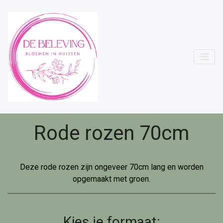
Rode rozen 70cm
Deze rode rozen zijn ongeveer 70cm lang en worden
opgemaakt met groen.
Kies je formaat: