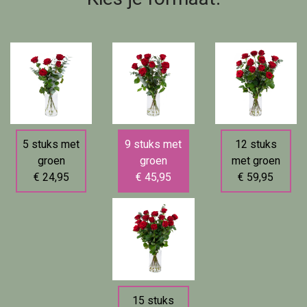
5 stuks met
9 stuks met
12 stuks
groen
groen
met groen
€ 24,95
€ 45,95
€ 59,95
15 stuks